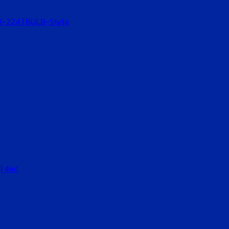
PH-224 | BULB-Style
 4in1