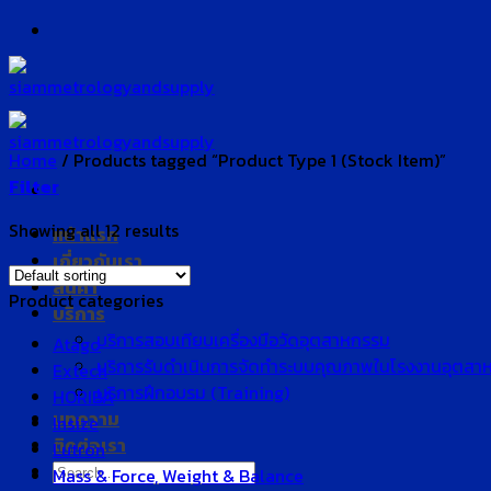
Skip
to
content
Home
/
Products tagged “Product Type 1 (Stock Item)”
Filter
Showing all 12 results
หน้าแรก
เกี่ยวกับเรา
สินค้า
Product categories
บริการ
บริการสอบเทียบเครื่องมือวัดอุตสาหกรรม
Atago
บริการรับดำเนินการจัดทำระบบคุณภาพในโรงงานอุตสา
Extech
บริการฝึกอบรม (Training)
HORIBA
บทความ
Insize
ติดต่อเรา
Lutron
Search
Mass & Force, Weight & Balance