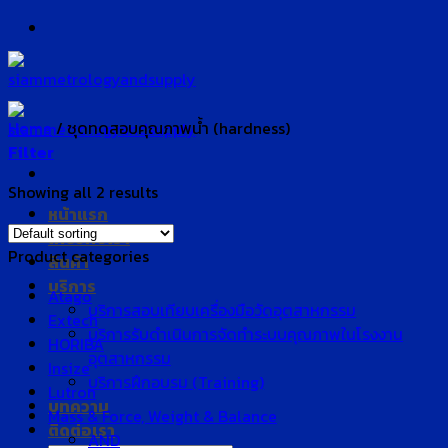
Skip
to
content
Home
/
ชุดทดสอบคุณภาพน้ำ (hardness)
Filter
Showing all 2 results
หน้าแรก
เกี่ยวกับเรา
Product categories
สินค้า
บริการ
Atago
บริการสอบเทียบเครื่องมือวัดอุตสาหกรรม
Extech
บริการรับดำเนินการจัดทำระบบคุณภาพในโรงงาน
HORIBA
อุตสาหกรรม
Insize
บริการฝึกอบรม (Training)
Lutron
บทความ
Mass & Force, Weight & Balance
ติดต่อเรา
AND