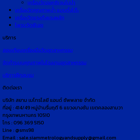
เครื่องวัดออกซิเจนในน้ำ
เครื่องวัดคุณภาพน้ำ แบบตั้งโต๊ะ
เครื่องวัดแรงดึงแรงผลัก
โพรบวัดพีเอช
บริการ
สอบเทียบเครื่องมือวัดอุตสาหกรรม
จัดทำระบบคุณภาพในโรงงานอุตสาหกรรม
บริการฝึกอบรม
ติดต่อเรา
บริษัท สยาม เมโทรโลยี แอนด์ ซัพพลาย จำกัด
ที่อยู่ : 414/49 หมู่บ้านรื่นฤดี 6 แขวงบางชัน เขตคลองสามวา
กรุงเทพมหานคร 10510
โทร : 096 369 5150
Line : @sms98
Email : sale.siammetrologyandsupply@gmail.com