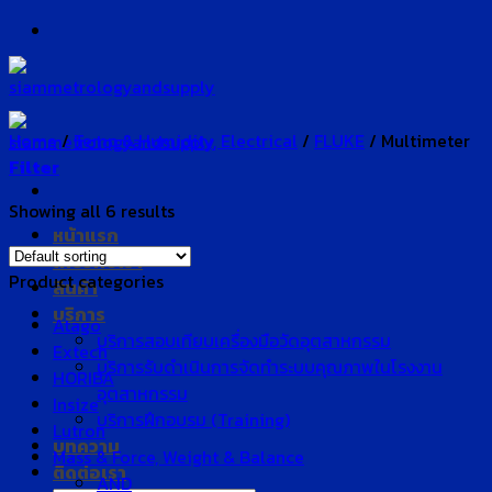
Skip
to
content
Home
/
Temp & Humidity, Electrical
/
FLUKE
/
Multimeter
Filter
Showing all 6 results
หน้าแรก
เกี่ยวกับเรา
Product categories
สินค้า
บริการ
Atago
บริการสอบเทียบเครื่องมือวัดอุตสาหกรรม
Extech
บริการรับดำเนินการจัดทำระบบคุณภาพในโรงงาน
HORIBA
อุตสาหกรรม
Insize
บริการฝึกอบรม (Training)
Lutron
บทความ
Mass & Force, Weight & Balance
ติดต่อเรา
AND