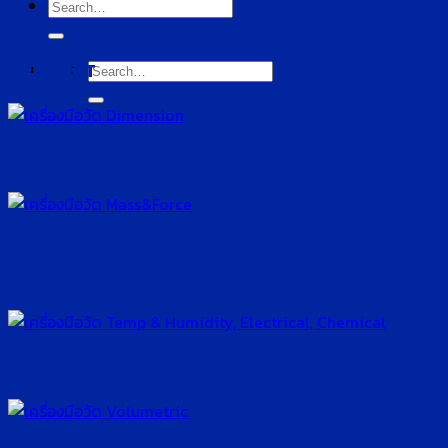
Search
for:
PRODUCT
Search
for:
MEASURING TOOLS
WEIGHT SCALES
Mass&Force
TEMP & ELECTRICAL