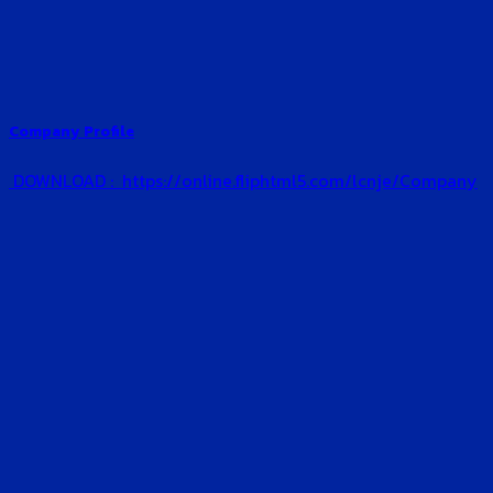
Company Profile
DOWNLOAD : https://online.fliphtml5.com/lcnje/Company