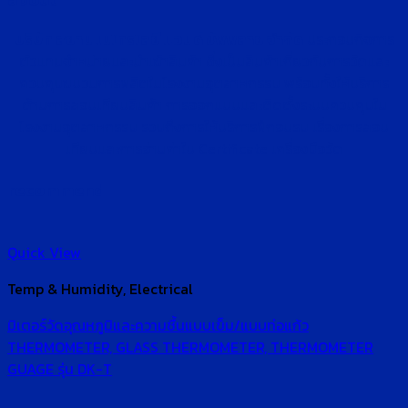
บริษัท สยาม เมโทรโลยี แอนด์ ซัพพลาย จำกัด
ประกอบกิจการ
ตัวแทนจำหน่ายและนำเข้าสินค้า ซึ่งเป็นสินค้าเกี่ยวกับการวัดและ
ควบคุมขบวนการผลิตในโรงงานอุตสาหกรรม พร้อมทั้งให้บริการ
ด้านการสอบเทียบสินค้า การออกแบบและติดตั้งระบบควบคุมใน
โรงงานอุตสาหกรรม รวมถึงการให้บริการฝึกอบรม เรื่องการสอบ
เทียบและการอ่านค่าใบ Certificate เครื่องมือวัด
recommend
Quick View
Temp & Humidity, Electrical
มิเตอร์วัดอุณหภูมิและความชื้นแบบเข็ม/แบบท่อแก้ว
THERMOMETER, GLASS THERMOMETER, THERMOMETER
GUAGE รุ่น DK-T