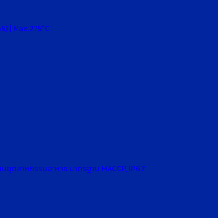
65) | Max.275°C
ับงานอุตสาหกรรมอาหาร มาตรฐาน HACCP, IP67