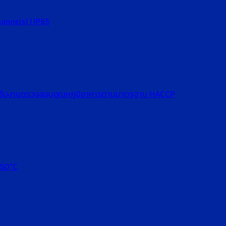
hannels) | IP65
สำหรับงานตรวจสอบอุณหภูมิอาหารตามมาตรฐาน HACCP
250°C