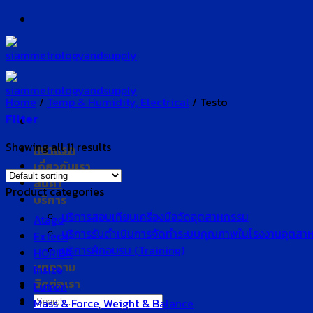
Skip
to
content
Home
/
Temp & Humidity, Electrical
/
Testo
Filter
Showing all 11 results
หน้าแรก
เกี่ยวกับเรา
สินค้า
Product categories
บริการ
บริการสอบเทียบเครื่องมือวัดอุตสาหกรรม
Atago
บริการรับดำเนินการจัดทำระบบคุณภาพในโรงงานอุตสา
Extech
บริการฝึกอบรม (Training)
HORIBA
บทความ
Insize
ติดต่อเรา
Lutron
Search
Mass & Force, Weight & Balance