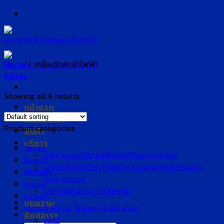
Skip
to
content
Home
/
เครื่องวัดค่านำไฟฟ้า
Filter
Showing all 6 results
หน้าแรก
เกี่ยวกับเรา
Product categories
สินค้า
บริการ
Atago
บริการสอบเทียบเครื่องมือวัดอุตสาหกรรม
Extech
บริการรับดำเนินการจัดทำระบบคุณภาพในโรงงาน
HORIBA
อุตสาหกรรม
Insize
บริการฝึกอบรม (Training)
Lutron
บทความ
Mass & Force, Weight & Balance
ติดต่อเรา
AND