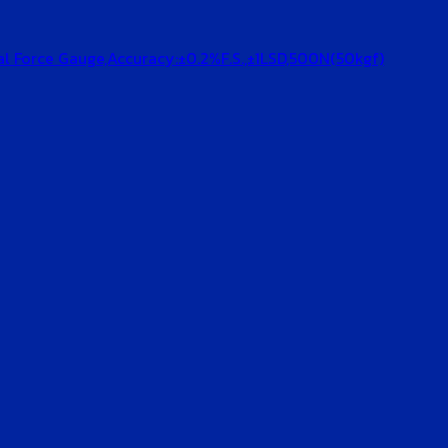
tal Force Gauge,Accuracy:±0.2%F.S.,±1LSD,500N(50kgf)