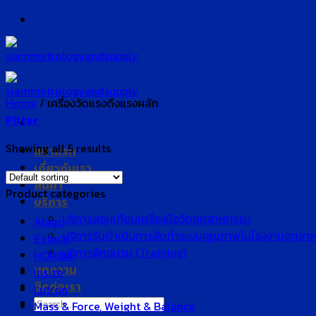
Skip
to
content
Home
/
เครื่องวัดแรงดึงแรงผลัก
Filter
Showing all 5 results
หน้าแรก
เกี่ยวกับเรา
สินค้า
Product categories
บริการ
บริการสอบเทียบเครื่องมือวัดอุตสาหกรรม
Atago
บริการรับดำเนินการจัดทำระบบคุณภาพในโรงงานอุตสา
Extech
บริการฝึกอบรม (Training)
HORIBA
บทความ
Insize
ติดต่อเรา
Lutron
Search
Mass & Force, Weight & Balance