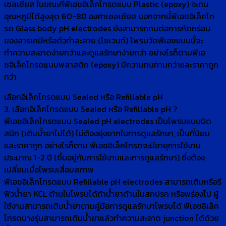
เซลเซียส ในขณะที่พีเอชอิเล็คโทรดแบบ Plastic (epoxy) จะทน
อุณหภูมิได้สูงสุด 60-80 องศาเซลเซียส นอกจากนี้พีเอชอิเล็คโท
รด Glass body pH electrodes ยังสามารถทนต่อการกัดกร่อน
ของสารเคมีหรือตัวทำละลาย (โซเวนท์) โพรบวัดพีเอชแบบนี้จะ
ทำความสะอาดง่ายกว่าและดูแลรักษาง่ายกว่า อย่างไรก็ตามพีเอ
ชอิเล็คโทรดแบบพลาสติก (epoxy) มีความทนทานกว่าและราคาถูก
กว่า
เลือกอิเล็คโทรดแบบ Sealed หรือ Refillable pH
3. เลือกอิเล็คโทรดแบบ Sealed หรือ Refillable pH ?
พีเอชอิเล็คโทรดแบบ Sealed pH electrodes เป็นโพรบแบบปิด
สนิท (เติมน้ำยาไม่ได้) ไม่ต้องยุ่งยากในการดูแลรักษา, เป็นที่นิยม
และราคาถูก อย่างไรก็ตาม พีเอชอิเล็คโทรดจะมีอายุการใช้งาน
ประมาณ 1-2 ปี (ขึ้นอยู่กับการใช้งานและการดูแลรักษา) ซึ่งต้อง
เปลี่ยนเมื่อโพรบเสื่อมสภาพ
พีเอชอิเล็คโทรดแบบ Refillable pH electrodes สามารถเติมหรือรี
ฟิวน้ำยา KCL ด้านในโพรบได้ถ้าน้ำยาด้านในสกปรก หรือพร่องไป ผู้
ใช้งานสามารถเติมน้ำยาตามคู่มือการดูแลรักษาโพรบได้ พีเอชอิเล็ค
โทรดบางรุ่นสามารถเติมน้ำยาแล้วทำความสะอาด junction ได้ด้วย