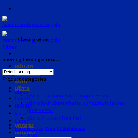
Skip
to
content
Home
/
โพรบวัดพีเอช
Filter
Showing the single result
หน้าแรก
เกี่ยวกับเรา
Product categories
สินค้า
บริการ
Atago
บริการสอบเทียบเครื่องมือวัดอุตสาหกรรม
Extech
บริการรับดำเนินการจัดทำระบบคุณภาพในโรงงาน
HORIBA
อุตสาหกรรม
Insize
บริการฝึกอบรม (Training)
Lutron
บทความ
Mass & Force, Weight & Balance
ติดต่อเรา
AND