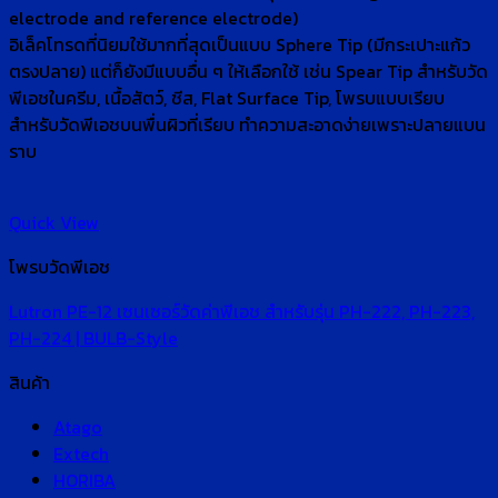
electrode and reference electrode)
อิเล็คโทรดที่นิยมใช้มากที่สุดเป็นแบบ Sphere Tip (มีกระเปาะแก้ว
ตรงปลาย) แต่ก็ยังมีแบบอื่น ๆ ให้เลือกใช้ เช่น Spear Tip สำหรับวัด
พีเอชในครีม, เนื้อสัตว์, ชีส, Flat Surface Tip, โพรบแบบเรียบ
สำหรับวัดพีเอชบนพื่นผิวที่เรียบ ทำความสะอาดง่ายเพราะปลายแบน
ราบ
Quick View
โพรบวัดพีเอช
Lutron PE-12 เซนเซอร์วัดค่าพีเอช สำหรับรุ่น PH-222, PH-223,
PH-224 | BULB-Style
สินค้า
Atago
Extech
HORIBA