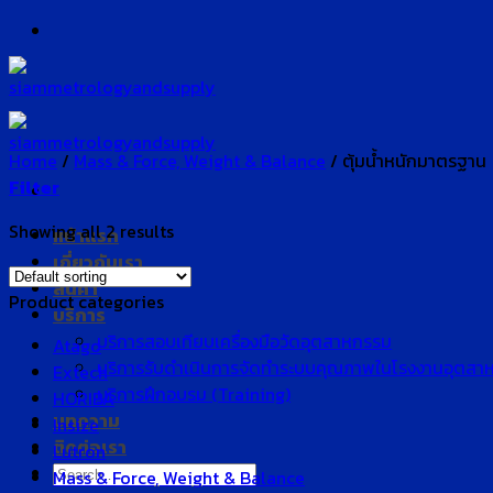
Skip
to
content
Home
/
Mass & Force, Weight & Balance
/
ตุ้มน้ำหนักมาตรฐาน
Filter
Showing all 2 results
หน้าแรก
เกี่ยวกับเรา
สินค้า
Product categories
บริการ
บริการสอบเทียบเครื่องมือวัดอุตสาหกรรม
Atago
บริการรับดำเนินการจัดทำระบบคุณภาพในโรงงานอุตสา
Extech
บริการฝึกอบรม (Training)
HORIBA
บทความ
Insize
ติดต่อเรา
Lutron
Search
Mass & Force, Weight & Balance