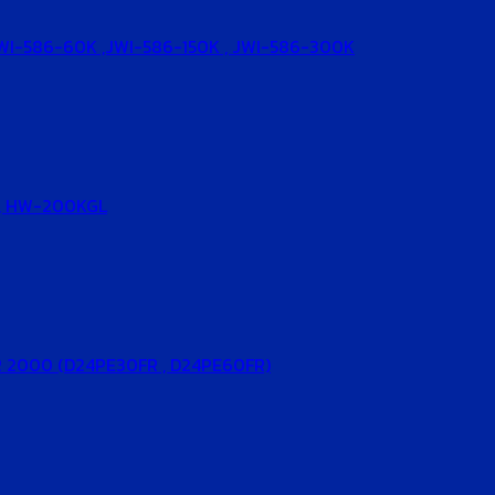
K , JWI-586-60K ,JWI-586-150K , JWI-586-300K
KGL , HW-200KGL
FENDER 2000 (D24PE30FR , D24PE60FR)