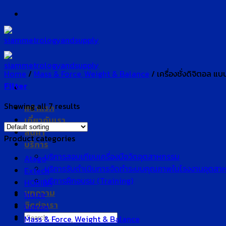
Skip
to
content
Home
/
Mass & Force, Weight & Balance
/
เครื่องชั่งดิจิตอล แบ
Filter
Showing all 7 results
หน้าแรก
เกี่ยวกับเรา
สินค้า
Product categories
บริการ
บริการสอบเทียบเครื่องมือวัดอุตสาหกรรม
Atago
บริการรับดำเนินการจัดทำระบบคุณภาพในโรงงานอุตสา
Extech
บริการฝึกอบรม (Training)
HORIBA
บทความ
Insize
ติดต่อเรา
Lutron
Search
Mass & Force, Weight & Balance