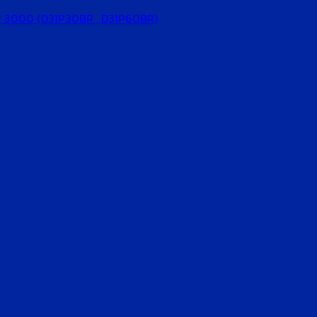
ENDER 3000 (D31P30BR , D31P60BR)