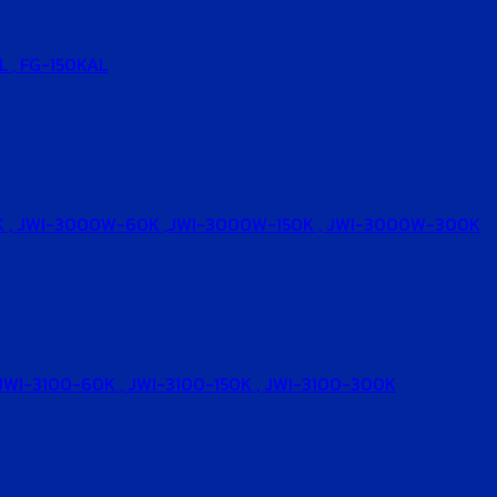
AL , FG-150KAL
00W-30K , JWI-3000W-60K ,JWI-3000W-150K , JWI-3000W-300K
0K , JWI-3100-60K , JWI-3100-150K , JWI-3100-300K