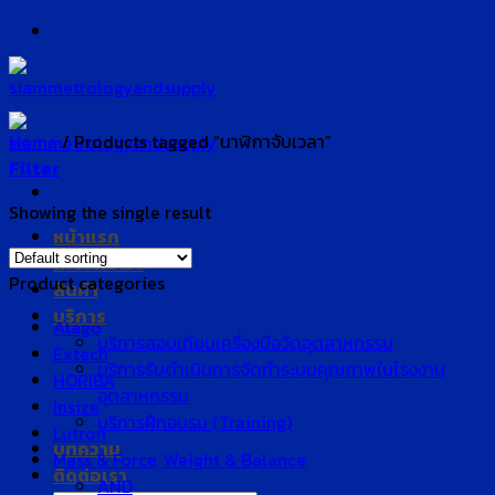
Skip
to
content
Home
/
Products tagged “นาฬิกาจับเวลา”
Filter
Showing the single result
หน้าแรก
เกี่ยวกับเรา
Product categories
สินค้า
บริการ
Atago
บริการสอบเทียบเครื่องมือวัดอุตสาหกรรม
Extech
บริการรับดำเนินการจัดทำระบบคุณภาพในโรงงาน
HORIBA
อุตสาหกรรม
Insize
บริการฝึกอบรม (Training)
Lutron
บทความ
Mass & Force, Weight & Balance
ติดต่อเรา
AND