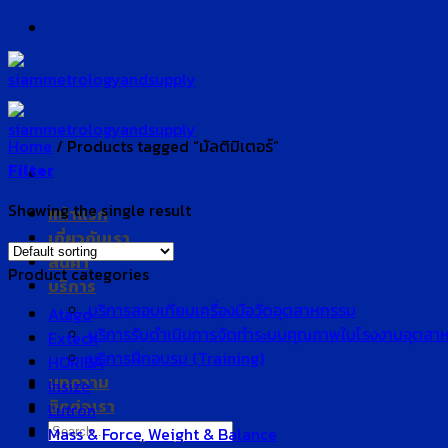
Skip
to
content
Home
/
Products tagged “มัลติมิเตอร์”
Filter
Showing the single result
หน้าแรก
เกี่ยวกับเรา
สินค้า
Product categories
บริการ
บริการสอบเทียบเครื่องมือวัดอุตสาหกรรม
Atago
บริการรับดำเนินการจัดทำระบบคุณภาพในโรงงานอุตสา
Extech
บริการฝึกอบรม (Training)
HORIBA
บทความ
Insize
ติดต่อเรา
Lutron
Search
Mass & Force, Weight & Balance