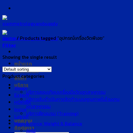
Skip
to
content
Home
/
Products tagged “อุปกรณ์เครื่องวัดพีเอช”
Filter
Showing the single result
หน้าแรก
เกี่ยวกับเรา
Product categories
สินค้า
บริการ
Atago
บริการสอบเทียบเครื่องมือวัดอุตสาหกรรม
Extech
บริการรับดำเนินการจัดทำระบบคุณภาพในโรงงาน
HORIBA
อุตสาหกรรม
Insize
บริการฝึกอบรม (Training)
Lutron
บทความ
Mass & Force, Weight & Balance
ติดต่อเรา
AND