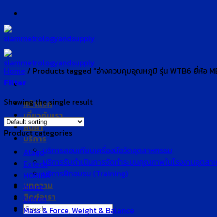
Skip
to
content
Home
/
Products tagged “อ่างควบคุมอุณหภูมิ รุ่น WTB6 ยี่ห้อ
Filter
Showing the single result
หน้าแรก
เกี่ยวกับเรา
สินค้า
Product categories
บริการ
บริการสอบเทียบเครื่องมือวัดอุตสาหกรรม
Atago
บริการรับดำเนินการจัดทำระบบคุณภาพในโรงงานอุตสา
Extech
บริการฝึกอบรม (Training)
HORIBA
บทความ
Insize
ติดต่อเรา
Lutron
Search
Mass & Force, Weight & Balance