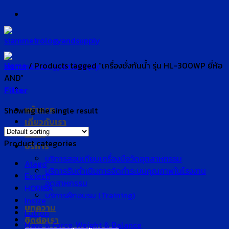
Skip
to
content
Home
/
Products tagged “เครื่องชั่งกันน้ำ รุ่น HL-300WP ยี่ห้อ
AND”
Filter
หน้าแรก
Showing the single result
เกี่ยวกับเรา
สินค้า
Product categories
บริการ
บริการสอบเทียบเครื่องมือวัดอุตสาหกรรม
Atago
บริการรับดำเนินการจัดทำระบบคุณภาพในโรงงาน
Extech
อุตสาหกรรม
HORIBA
บริการฝึกอบรม (Training)
Insize
บทความ
Lutron
ติดต่อเรา
Mass & Force, Weight & Balance