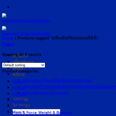
Skip
to
content
Home
/
Products tagged “เครื่องชั่งดิจิตอลแบบตั้งโต๊ะ”
Filter
Showing all 8 results
หน้าแรก
เกี่ยวกับเรา
สินค้า
Product categories
บริการ
บริการสอบเทียบเครื่องมือวัดอุตสาหกรรม
Atago
บริการรับดำเนินการจัดทำระบบคุณภาพในโรงงานอุตสา
Extech
บริการฝึกอบรม (Training)
HORIBA
บทความ
Insize
ติดต่อเรา
Lutron
Search
Mass & Force, Weight & Balance