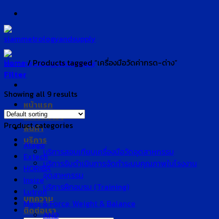
Skip
to
content
Home
/
Products tagged “เครื่องมือวัดค่ากรด-ด่าง”
Filter
Showing all 9 results
หน้าแรก
เกี่ยวกับเรา
Product categories
สินค้า
บริการ
Atago
บริการสอบเทียบเครื่องมือวัดอุตสาหกรรม
Extech
บริการรับดำเนินการจัดทำระบบคุณภาพในโรงงาน
HORIBA
อุตสาหกรรม
Insize
บริการฝึกอบรม (Training)
Lutron
บทความ
Mass & Force, Weight & Balance
ติดต่อเรา
AND