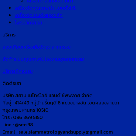
เครื่องวัดออกซิเจนในน้ำ
เครื่องวัดคุณภาพน้ำ แบบตั้งโต๊ะ
เครื่องวัดแรงดึงแรงผลัก
โพรบวัดพีเอช
บริการ
สอบเทียบเครื่องมือวัดอุตสาหกรรม
จัดทำระบบคุณภาพในโรงงานอุตสาหกรรม
บริการฝึกอบรม
ติดต่อเรา
บริษัท สยาม เมโทรโลยี แอนด์ ซัพพลาย จำกัด
ที่อยู่ : 414/49 หมู่บ้านรื่นฤดี 6 แขวงบางชัน เขตคลองสามวา
กรุงเทพมหานคร 10510
โทร : 096 369 5150
Line : @sms98
Email : sale.siammetrologyandsupply@gmail.com