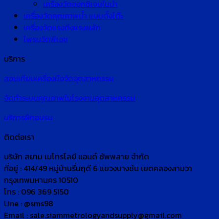
เครื่องวัดออกซิเจนในน้ำ
เครื่องวัดคุณภาพน้ำ แบบตั้งโต๊ะ
เครื่องวัดแรงดึงแรงผลัก
โพรบวัดพีเอช
บริการ
สอบเทียบเครื่องมือวัดอุตสาหกรรม
จัดทำระบบคุณภาพในโรงงานอุตสาหกรรม
บริการฝึกอบรม
ติดต่อเรา
บริษัท สยาม เมโทรโลยี แอนด์ ซัพพลาย จำกัด
ที่อยู่ : 414/49 หมู่บ้านรื่นฤดี 6 แขวงบางชัน เขตคลองสามวา
กรุงเทพมหานคร 10510
โทร : 096 369 5150
Line : @sms98
Email : sale.siammetrologyandsupply@gmail.com