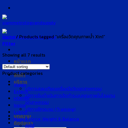
Skip
to
content
Home
/
Products tagged “เครื่องวัดคุณภาพน้ำ Xin1”
Filter
Showing all 7 results
หน้าแรก
เกี่ยวกับเรา
Product categories
สินค้า
บริการ
Atago
บริการสอบเทียบเครื่องมือวัดอุตสาหกรรม
Extech
บริการรับดำเนินการจัดทำระบบคุณภาพในโรงงาน
HORIBA
อุตสาหกรรม
Insize
บริการฝึกอบรม (Training)
Lutron
บทความ
Mass & Force, Weight & Balance
ติดต่อเรา
AND