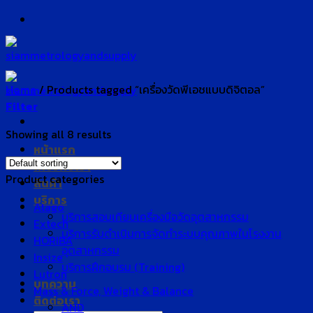
Skip
to
content
Home
/
Products tagged “เครื่องวัดพีเอชแบบดิจิตอล”
Filter
Showing all 8 results
หน้าแรก
เกี่ยวกับเรา
Product categories
สินค้า
บริการ
Atago
บริการสอบเทียบเครื่องมือวัดอุตสาหกรรม
Extech
บริการรับดำเนินการจัดทำระบบคุณภาพในโรงงาน
HORIBA
อุตสาหกรรม
Insize
บริการฝึกอบรม (Training)
Lutron
บทความ
Mass & Force, Weight & Balance
ติดต่อเรา
AND