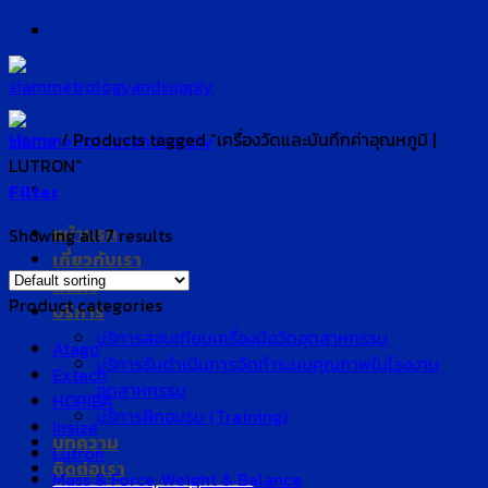
Skip
to
content
Home
/
Products tagged “เครื่องวัดและบันทึกค่าอุณหภูมิ |
LUTRON”
Filter
หน้าแรก
Showing all 7 results
เกี่ยวกับเรา
สินค้า
Product categories
บริการ
บริการสอบเทียบเครื่องมือวัดอุตสาหกรรม
Atago
บริการรับดำเนินการจัดทำระบบคุณภาพในโรงงาน
Extech
อุตสาหกรรม
HORIBA
บริการฝึกอบรม (Training)
Insize
บทความ
Lutron
ติดต่อเรา
Mass & Force, Weight & Balance