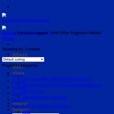
Skip
to
content
Home
/
Products tagged “And Other Magnetic Metals”
Filter
Showing all 2 results
หน้าแรก
เกี่ยวกับเรา
Product categories
สินค้า
บริการ
Atago
บริการสอบเทียบเครื่องมือวัดอุตสาหกรรม
Extech
บริการรับดำเนินการจัดทำระบบคุณภาพในโรงงาน
HORIBA
อุตสาหกรรม
Insize
บริการฝึกอบรม (Training)
Lutron
บทความ
Mass & Force, Weight & Balance
ติดต่อเรา
AND