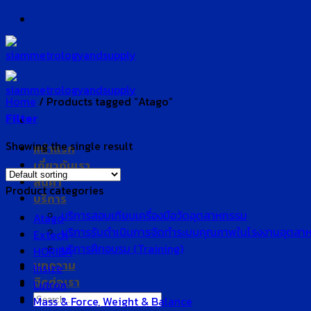
Skip
to
content
Home
/
Products tagged “Atago”
Filter
Showing the single result
หน้าแรก
เกี่ยวกับเรา
สินค้า
Product categories
บริการ
บริการสอบเทียบเครื่องมือวัดอุตสาหกรรม
Atago
บริการรับดำเนินการจัดทำระบบคุณภาพในโรงงานอุตสา
Extech
บริการฝึกอบรม (Training)
HORIBA
บทความ
Insize
ติดต่อเรา
Lutron
Search
Mass & Force, Weight & Balance