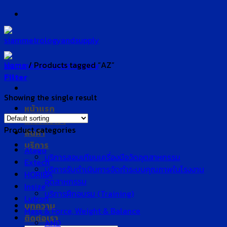
Skip
to
content
Home
/
Products tagged “AZ”
Filter
Showing the single result
หน้าแรก
เกี่ยวกับเรา
Product categories
สินค้า
บริการ
Atago
บริการสอบเทียบเครื่องมือวัดอุตสาหกรรม
Extech
บริการรับดำเนินการจัดทำระบบคุณภาพในโรงงาน
HORIBA
อุตสาหกรรม
Insize
บริการฝึกอบรม (Training)
Lutron
บทความ
Mass & Force, Weight & Balance
ติดต่อเรา
AND