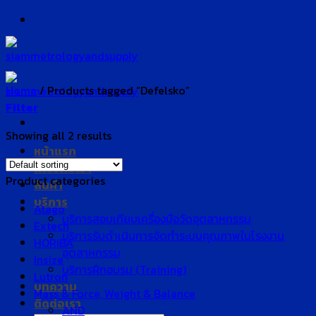
Skip
to
content
Home
/
Products tagged “Defelsko”
Filter
Showing all 2 results
หน้าแรก
เกี่ยวกับเรา
Product categories
สินค้า
บริการ
Atago
บริการสอบเทียบเครื่องมือวัดอุตสาหกรรม
Extech
บริการรับดำเนินการจัดทำระบบคุณภาพในโรงงาน
HORIBA
อุตสาหกรรม
Insize
บริการฝึกอบรม (Training)
Lutron
บทความ
Mass & Force, Weight & Balance
ติดต่อเรา
AND