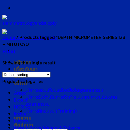
Skip
to
content
Home
/
Products tagged “DEPTH MICROMETER SERIES 128
– MITUTOYO”
Filter
หน้าแรก
Showing the single result
เกี่ยวกับเรา
สินค้า
Product categories
บริการ
บริการสอบเทียบเครื่องมือวัดอุตสาหกรรม
Atago
บริการรับดำเนินการจัดทำระบบคุณภาพในโรงงาน
Extech
อุตสาหกรรม
HORIBA
บริการฝึกอบรม (Training)
Insize
บทความ
Lutron
ติดต่อเรา
Mass & Force, Weight & Balance