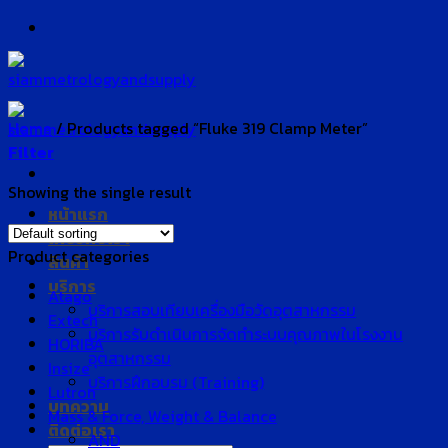
Skip
to
content
Home
/
Products tagged “Fluke 319 Clamp Meter”
Filter
Showing the single result
หน้าแรก
เกี่ยวกับเรา
Product categories
สินค้า
บริการ
Atago
บริการสอบเทียบเครื่องมือวัดอุตสาหกรรม
Extech
บริการรับดำเนินการจัดทำระบบคุณภาพในโรงงาน
HORIBA
อุตสาหกรรม
Insize
บริการฝึกอบรม (Training)
Lutron
บทความ
Mass & Force, Weight & Balance
ติดต่อเรา
AND