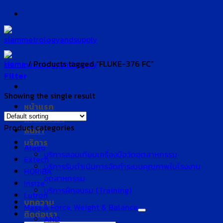
Skip
to
content
Home
/
Products tagged “FLUKE-376 FC”
Filter
Showing the single result
หน้าแรก
เกี่ยวกับเรา
Product categories
สินค้า
บริการ
Atago
บริการสอบเทียบเครื่องมือวัดอุตสาหกรรม
Extech
บริการรับดำเนินการจัดทำระบบคุณภาพในโรงงาน
HORIBA
อุตสาหกรรม
Insize
บริการฝึกอบรม (Training)
Lutron
บทความ
Mass & Force, Weight & Balance
ติดต่อเรา
AND