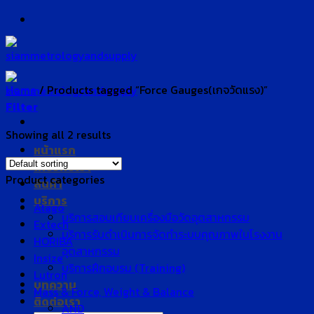
Skip
to
content
Home
/
Products tagged “Force Gauges(เกจวัดแรง)”
Filter
Showing all 2 results
หน้าแรก
เกี่ยวกับเรา
Product categories
สินค้า
บริการ
Atago
บริการสอบเทียบเครื่องมือวัดอุตสาหกรรม
Extech
บริการรับดำเนินการจัดทำระบบคุณภาพในโรงงาน
HORIBA
อุตสาหกรรม
Insize
บริการฝึกอบรม (Training)
Lutron
บทความ
Mass & Force, Weight & Balance
ติดต่อเรา
AND