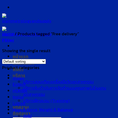
Skip
to
content
Home
/
Products tagged “Free delivery”
Filter
Showing the single result
หน้าแรก
เกี่ยวกับเรา
Product categories
สินค้า
บริการ
Atago
บริการสอบเทียบเครื่องมือวัดอุตสาหกรรม
Extech
บริการรับดำเนินการจัดทำระบบคุณภาพในโรงงาน
HORIBA
อุตสาหกรรม
Insize
บริการฝึกอบรม (Training)
Lutron
บทความ
Mass & Force, Weight & Balance
ติดต่อเรา
AND