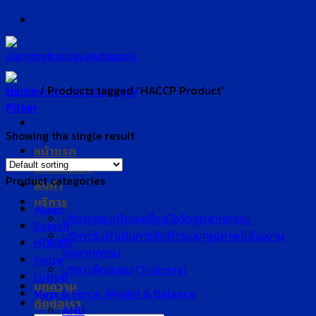
Skip
to
content
Home
/
Products tagged “HACCP Product”
Filter
Showing the single result
หน้าแรก
เกี่ยวกับเรา
Product categories
สินค้า
บริการ
Atago
บริการสอบเทียบเครื่องมือวัดอุตสาหกรรม
Extech
บริการรับดำเนินการจัดทำระบบคุณภาพในโรงงาน
HORIBA
อุตสาหกรรม
Insize
บริการฝึกอบรม (Training)
Lutron
บทความ
Mass & Force, Weight & Balance
ติดต่อเรา
AND