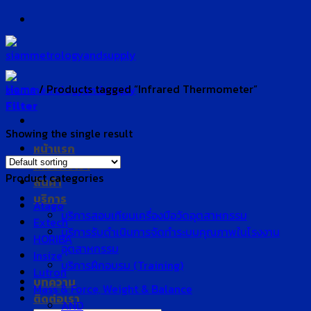
Skip
to
content
Home
/
Products tagged “Infrared Thermometer”
Filter
Showing the single result
หน้าแรก
เกี่ยวกับเรา
Product categories
สินค้า
บริการ
Atago
บริการสอบเทียบเครื่องมือวัดอุตสาหกรรม
Extech
บริการรับดำเนินการจัดทำระบบคุณภาพในโรงงาน
HORIBA
อุตสาหกรรม
Insize
บริการฝึกอบรม (Training)
Lutron
บทความ
Mass & Force, Weight & Balance
ติดต่อเรา
AND