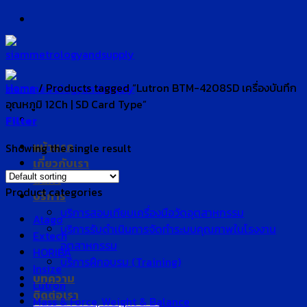
Skip
to
content
Home
/
Products tagged “Lutron BTM-4208SD เครื่องบันทึก
อุณหภูมิ 12Ch | SD Card Type”
Filter
หน้าแรก
Showing the single result
เกี่ยวกับเรา
สินค้า
Product categories
บริการ
บริการสอบเทียบเครื่องมือวัดอุตสาหกรรม
Atago
บริการรับดำเนินการจัดทำระบบคุณภาพในโรงงาน
Extech
อุตสาหกรรม
HORIBA
บริการฝึกอบรม (Training)
Insize
บทความ
Lutron
ติดต่อเรา
Mass & Force, Weight & Balance