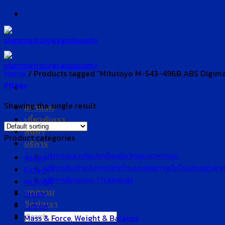
Skip
to
content
Home
/
Products tagged “Mitutoyo M-543-496B ABS Digimat
Filter
Showing the single result
หน้าแรก
เกี่ยวกับเรา
สินค้า
Product categories
บริการ
บริการสอบเทียบเครื่องมือวัดอุตสาหกรรม
Atago
บริการรับดำเนินการจัดทำระบบคุณภาพในโรงงานอุตสา
Extech
บริการฝึกอบรม (Training)
HORIBA
บทความ
Insize
ติดต่อเรา
Lutron
Search
Mass & Force, Weight & Balance