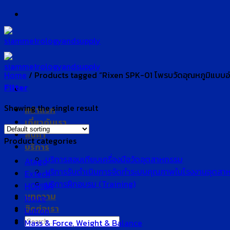
Skip
to
content
Home
/
Products tagged “Rixen SPK-01 โพรบวัดอุณหภูมิแบบอ่
Filter
Showing the single result
หน้าแรก
เกี่ยวกับเรา
สินค้า
Product categories
บริการ
บริการสอบเทียบเครื่องมือวัดอุตสาหกรรม
Atago
บริการรับดำเนินการจัดทำระบบคุณภาพในโรงงานอุตสา
Extech
บริการฝึกอบรม (Training)
HORIBA
บทความ
Insize
ติดต่อเรา
Lutron
Search
Mass & Force, Weight & Balance