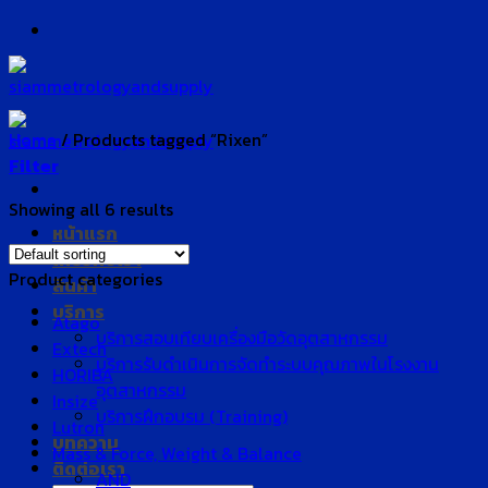
Skip
to
content
Home
/
Products tagged “Rixen”
Filter
Showing all 6 results
หน้าแรก
เกี่ยวกับเรา
Product categories
สินค้า
บริการ
Atago
บริการสอบเทียบเครื่องมือวัดอุตสาหกรรม
Extech
บริการรับดำเนินการจัดทำระบบคุณภาพในโรงงาน
HORIBA
อุตสาหกรรม
Insize
บริการฝึกอบรม (Training)
Lutron
บทความ
Mass & Force, Weight & Balance
ติดต่อเรา
AND