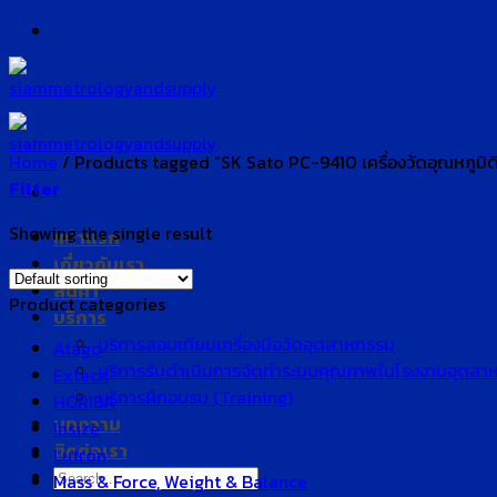
Skip
to
content
Home
/
Products tagged “SK Sato PC-9410 เครื่องวัดอุณหภูมิด
Filter
Showing the single result
หน้าแรก
เกี่ยวกับเรา
สินค้า
Product categories
บริการ
บริการสอบเทียบเครื่องมือวัดอุตสาหกรรม
Atago
บริการรับดำเนินการจัดทำระบบคุณภาพในโรงงานอุตสา
Extech
บริการฝึกอบรม (Training)
HORIBA
บทความ
Insize
ติดต่อเรา
Lutron
Search
Mass & Force, Weight & Balance