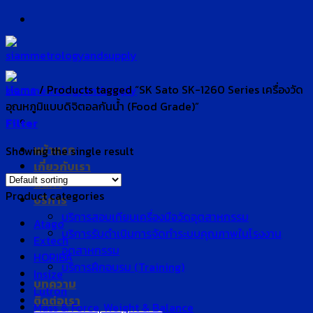
Skip
to
content
Home
/
Products tagged “SK Sato SK-1260 Series เครื่องวัด
อุณหภูมิแบบดิจิตอลกันน้ำ (Food Grade)”
Filter
หน้าแรก
Showing the single result
เกี่ยวกับเรา
สินค้า
Product categories
บริการ
บริการสอบเทียบเครื่องมือวัดอุตสาหกรรม
Atago
บริการรับดำเนินการจัดทำระบบคุณภาพในโรงงาน
Extech
อุตสาหกรรม
HORIBA
บริการฝึกอบรม (Training)
Insize
บทความ
Lutron
ติดต่อเรา
Mass & Force, Weight & Balance