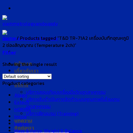
Skip
to
content
Home
/
Products tagged “T&D TR-71A2 เครื่องบันทึกอุณหภูมิ
2 ช่องสัญญาณ (Temperature 2ch)”
Filter
หน้าแรก
Showing the single result
เกี่ยวกับเรา
สินค้า
Product categories
บริการ
บริการสอบเทียบเครื่องมือวัดอุตสาหกรรม
Atago
บริการรับดำเนินการจัดทำระบบคุณภาพในโรงงาน
Extech
อุตสาหกรรม
HORIBA
บริการฝึกอบรม (Training)
Insize
บทความ
Lutron
ติดต่อเรา
Mass & Force, Weight & Balance