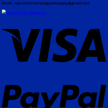
Email : sale.siammetrologyandsupply@gmail.com