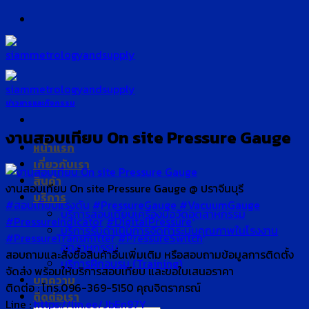
Skip
to
content
ข่าวสารและกิจกรรม
งานสอบเทียบ On site Pressure Gauge
หน้าแรก
เกี่ยวกับเรา
สินค้า
งานสอบเทียบ On site Pressure Gauge @ ปราจีนบุรี
บริการ
#สอบเทียบแรงดัน
#PressureGauge
#VacuumGauge
บริการสอบเทียบเครื่องมือวัดอุตสาหกรรม
#PressureIndicator
#DigitalPressure
บริการรับดำเนินการจัดทำระบบคุณภาพในโรงงาน
#PressureTransmitter
#PressureSwitch
อุตสาหกรรม
สอบถามและสั่งซื้อสินค้าอื่นเพิ่มเติม หรือสอบถามข้อมูลการติดตั้ง
บริการฝึกอบรม (Training)
จัดส่ง พร้อมให้บริการสอบเทียบ และขอใบเสนอราคา
บทความ
ติดต่อ : โทร.096-369-5150 คุณจิตราภรณ์
ติดต่อเรา
Line :
https://lin.ee/JbEn97Y