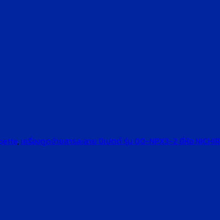
pette
,
เครื่องดูดจ่ายสารละลาย ปิเปตต์ รุ่น 00-NPX3-2 ยี่ห้อ NICHI