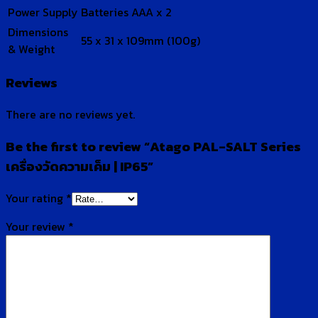
Power Supply
Batteries AAA x 2
Dimensions
55 x 31 x 109mm (100g)
& Weight
Reviews
There are no reviews yet.
Be the first to review “Atago PAL-SALT Series
เครื่องวัดความเค็ม | IP65”
Your rating
*
Your review
*