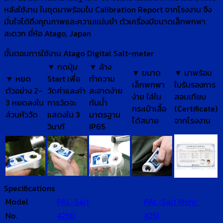
หลังใช้งาน ในชุดมาพร้อมใบ Calibration Report จากโรงงาน จึง
มั่นใจได้ถึงคุณภาพและความแม่นยำ ตัวเครื่องมีขนาดเล็กพกพา
สะดวก ยี่ห้อ Atago, Japan
ขั้นตอนการใช้งาน Atago Digital Salt-meter
▼ กดปุ่ม
▼ ล้าง
▼ ขนาด
▼ มาพร้อม
▼ หยด
Start เพื่อ
ทำความ
เล็กพกพา
ใบรับรองการ
ตัวอย่าง 2-
วัดค่าและค่า
สะอาดง่าย
ง่าย ใส่ใน
สอบเทียบ
3 หยดลงใน
การวัดจะ
กันน้ำ
กระเป๋าเสื้อ
(Certificate)
ส่วนหัววัด
แสดงใน 3
มาตรฐาน
ได้สบาย
จากโรงงาน
วินาที
IP65
Specifications
Model
PAL-Salt
PAL-Salt Mohr
No.
4250
4251