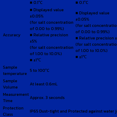
■ 0.1°C
■ 0.1°C
■ Displayed value
■ Displayed value
±0.05%
±0.05%
(for salt concentration
(for salt concentrati
of 0.00 to 0.99%)
of 0.00 to 0.99%)
Accuracy
■ Relative precision
■ Relative precision 
±5%
(for salt concentrati
(for salt concentration
of 1.00 to 10.0%)
of 1.00 to 10.0%)
■ ±1℃
■ ±1℃
Sample
5 to 100°C
temperature
Sample
At least 0.6mL
Volume
Measurement
Approx. 3 seconds
Time
Protection
IP65 Dust-tight and Protected against water j
Class