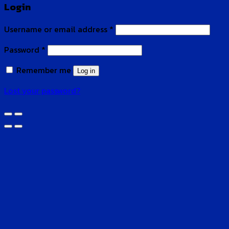
Login
Username or email address
*
Password
*
Remember me
Log in
Lost your password?