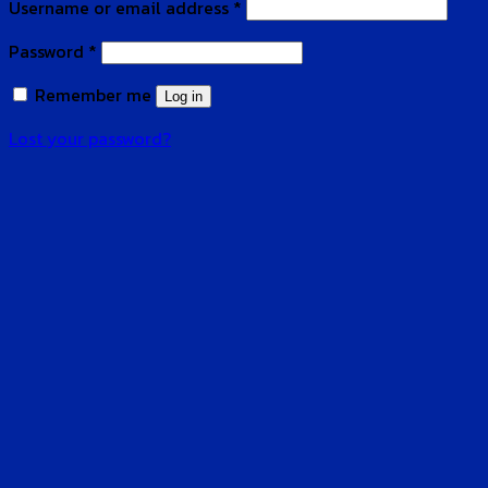
Username or email address
*
Password
*
Remember me
Log in
Lost your password?