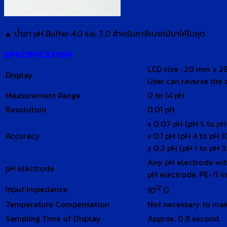
▲ น้ำยา pH Buffer 4.0 และ 7.0 สำหรับคาลิเบรทมีมาให้ในชุด
SPECIFICATION
LCD size : 20 mm x 
Display
User can reverse the 
Measurement Range
0 to 14 pH
Resolution
0.01 pH
± 0.07 pH (pH 5 to pH
Accuracy
± 0.1 pH (pH 4 to pH 
± 0.2 pH (pH 1 to pH 3.
Any pH electrode wi
pH electrode
pH electrode, PE-11 i
12
Input Impedance
10
Ω
Temperature Compensation
Not necessary to ma
Sampling Time of Display
Approx. 0.8 second.