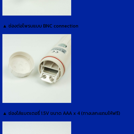
▲ ช่องต่อโพรบแบบ BNC connection
▲ ช่องใส่แบตเตอรี่ 1.5V ขนาด AAA x 4 (ทางเลกะแถมให้ฟรี)