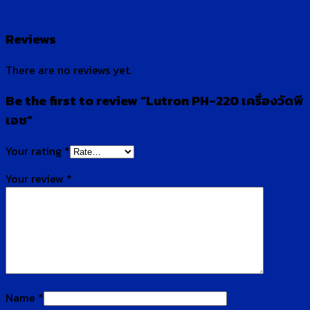
Reviews
There are no reviews yet.
Be the first to review “Lutron PH-220 เครื่องวัดพี
เอช”
Your rating
*
Your review
*
Name
*