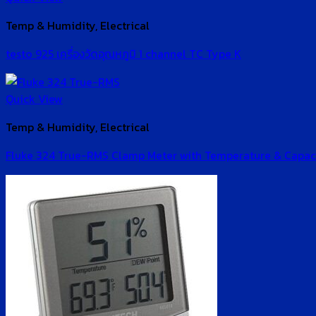
Temp & Humidity, Electrical
testo 925 เครื่องวัดอุณหภูมิ 1 channel TC Type K
Quick View
Temp & Humidity, Electrical
Fluke 324 True-RMS Clamp Meter with Temperature & Capac