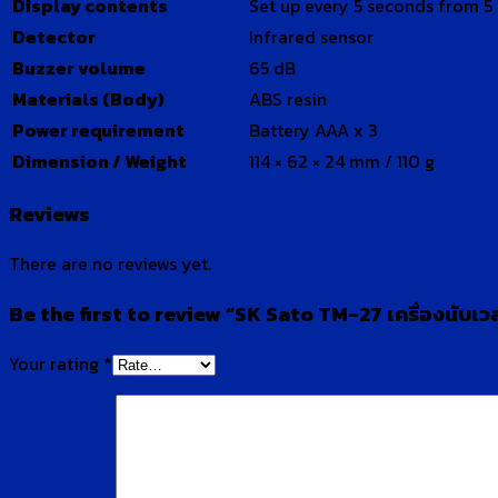
Display contents
Set up every 5 seconds from 5 
Detector
Infrared sensor
Buzzer volume
65 dB
Materials (Body)
ABS resin
Power requirement
Battery AAA x 3
Dimension / Weight
114 × 62 × 24 mm / 110 g
Reviews
There are no reviews yet.
Be the first to review “SK Sato TM-27 เครื่องนั
Your rating
*