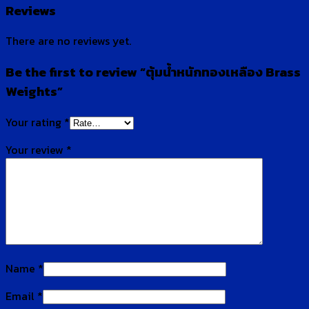
Reviews
There are no reviews yet.
Be the first to review “ตุ้มน้ำหนักทองเหลือง Brass
Weights”
Your rating
*
Your review
*
Name
*
Email
*