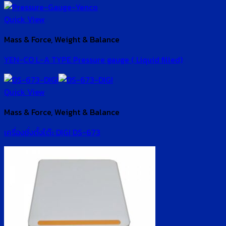
Quick View
Mass & Force, Weight & Balance
YEN-CO L-A TYPE Pressure gauge ( Liquid filled)
Quick View
Mass & Force, Weight & Balance
เครื่องชั่งตั้งโต๊ะ DIGI DS-673