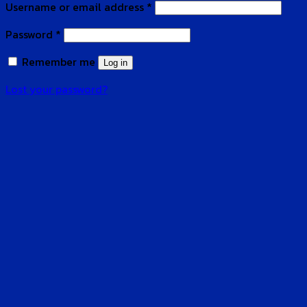
Username or email address
*
Password
*
Remember me
Log in
Lost your password?