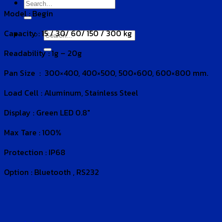
Search
Model : Begin
for:
Capacity : 15 / 30/ 60/ 150 / 300 kg
Search
for:
Readability : 1g – 20g
Pan Size : 300×400, 400×500, 500×600, 600×800 mm.
Load Cell : Aluminum, Stainless Steel
Display : Green LED 0.8″
Max Tare : 100%
Protection : IP68
Option : Bluetooth , RS232