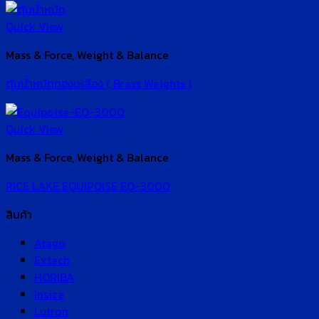
Quick View
Mass & Force, Weight & Balance
ตุ้มน้ำหนักทองเหลือง ( Brass Weights )
Quick View
Mass & Force, Weight & Balance
RICE LAKE EQUIPOISE EQ-3000
สินค้า
Atago
Extech
HORIBA
Insize
Lutron