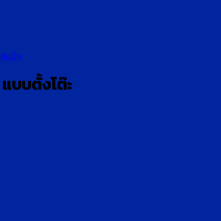
(กันน้ำ)
 แบบตั้งโต๊ะ