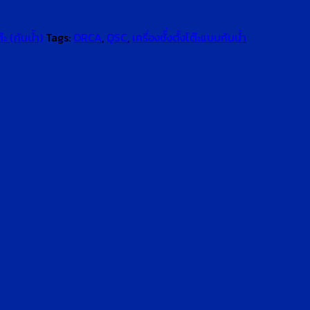
๊ะ (กันน้ำ)
Tags:
ORCA
,
QSC
,
เครื่องชัั่งตั้งโต๊ะแบบกันน้ำ