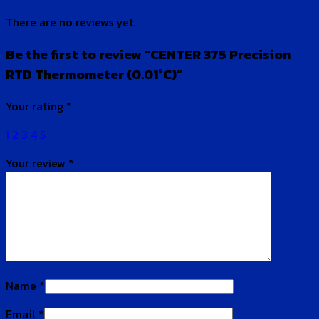
There are no reviews yet.
Be the first to review “CENTER 375 Precision
RTD Thermometer (0.01°C)”
Your rating
*
1
2
3
4
5
Your review
*
Name
*
Email
*