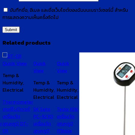
บันทึกชื่อ, อีเมล และชื่อเว็บไซต์ของฉันบนเบราว์เซอร์นี้ สำหรับ
การแสดงความเห็นครั้งถัดไป
Related products
Quick View
Quick
Quick
View
View
Temp &
Humidity,
Temp &
Temp &
Electrical
Humidity,
Humidity,
Electrical
Electrical
Thermometer
เทอร์โมมิเตอร์
SK Sato
Testo 106
เครื่องวัด
PC-9230
เครื่องวัด
r
อุณหภูมิ DT-
เครื่องวัด
อุณหภูมิ
131
อุณหภูมิ
ดิจิตอล