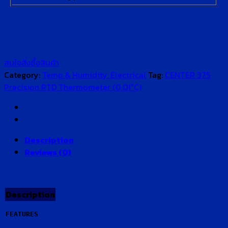
สนใจสั่งซื้อสินค้า
Category:
Temp & Humidity, Electrical
Tag:
CENTER 375
Precision RTD Thermometer (0.01°C)
Description
Reviews (0)
Description
FEATURES