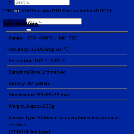
Search
for:
CENTER 375 Precision RTD Thermometer (0.01°C)
Search
Specifications
for:
Range: -100~400℃ ; -148~752℉
Accuracy: ±0.05%rdg ±0.1℃
Resolution: 0.01℃; 0.02℉
Sampling Rate: 2 time/sec.
Battery: 9V battery
Dimensions: 185x65x36 mm
Weight: Approx.360g
Sensor Type: Platinum temperature-measurement
resistor
(Pt100/4 line type)