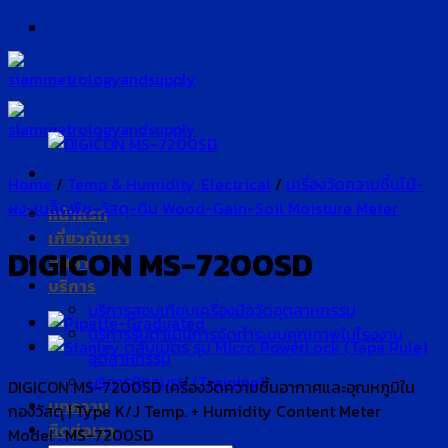
Skip
to
content
Home
/
Temp & Humidity, Electrical
/
เครื่องวัดความชื้นไม้-
ผง-เมล็ดพืช-วัสดุ-ดิน Wood-Gain-Soil Moisture Meter
หน้าแรก
เกี่ยวกับเรา
DIGICON MS-7200SD
สินค้า
บริการ
บริการสอบเทียบเครื่องมือวัดอุตสาหกรรม
บริการรับดำเนินการจัดทำระบบคุณภาพในโรงงาน
อุตสาหกรรม
บริการฝึกอบรม (Training)
DIGICON MS-7200SD เครื่องวัดความชื้นอากาศและอุณหภูมิใน
บทความ
กองวัสดุ | Type K/J Temp. + Humidity Content Meter
ติดต่อเรา
Model : MS-7200SD